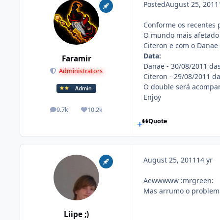
Posted
August 25, 2011
Conforme os recentes 
O mundo mais afetado f
Citeron e com o Danae 
Data:
Faramir
Danae - 30/08/2011 das
Administrators
Citeron - 29/08/2011 d
O double será acompanh
Enjoy
9.7k
10.2k
posts
Reputation
Quote
August 25, 2011
14 yr
Aewwwww :mrgreen:
Mas arrumo o problem
Liipe ;)