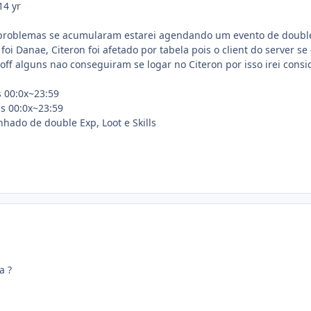
14 yr
problemas se acumularam estarei agendando um evento de double
oi Danae, Citeron foi afetado por tabela pois o client do server s
off alguns nao conseguiram se logar no Citeron por isso irei consi
 00:0x~23:59
as 00:0x~23:59
ado de double Exp, Loot e Skills
a ?