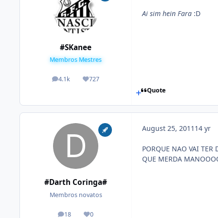
Ai sim hein Fara
:D
#SKanee
Membros Mestres
4.1k
727
posts
Reputation
Quote
August 25, 2011
14 yr
PORQUE NAO VAI TER 
QUE MERDA MANOO
#Darth Coringa#
Membros novatos
18
0
posts
Reputation