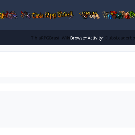
TibiaRPGBrasil Wiki
Browse
Activity
Clubs
Leaderbo