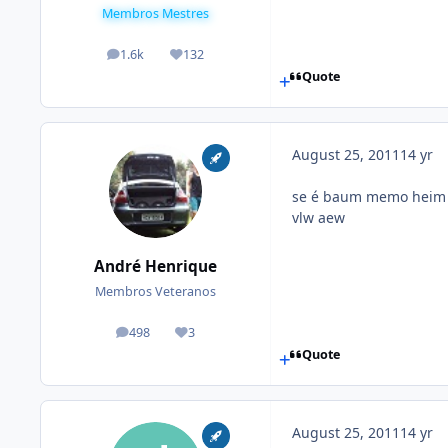
Membros Mestres
1.6k
132
posts
Reputation
Quote
August 25, 2011
14 yr
se é baum memo heim
vlw aew
André Henrique
Membros Veteranos
498
3
posts
Reputation
Quote
August 25, 2011
14 yr