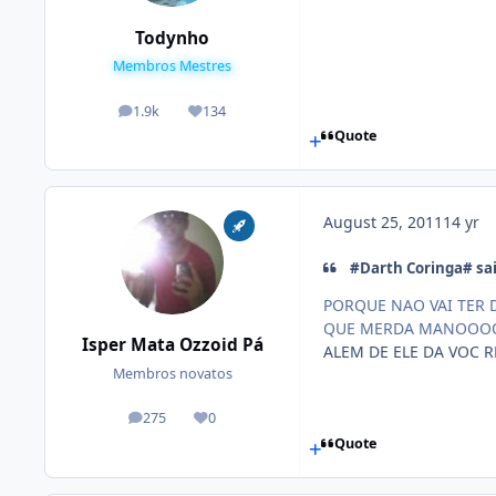
Todynho
Membros Mestres
1.9k
134
posts
Reputation
Quote
August 25, 2011
14 yr
#Darth Coringa# sai
PORQUE NAO VAI TER 
QUE MERDA MANOO
Isper Mata Ozzoid Pá
ALEM DE ELE DA VOC 
Membros novatos
275
0
posts
Reputation
Quote