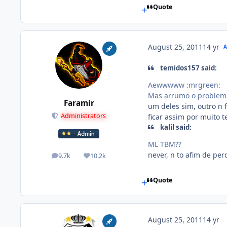
Quote
August 25, 2011
14 yr
temidos157 said:
Aewwwww :mrgreen:
Mas arrumo o problem
Faramir
um deles sim, outro n 
Administrators
ficar assim por muito 
kalil said:
ML TBM??
never, n to afim de per
9.7k
10.2k
posts
Reputation
Quote
August 25, 2011
14 yr