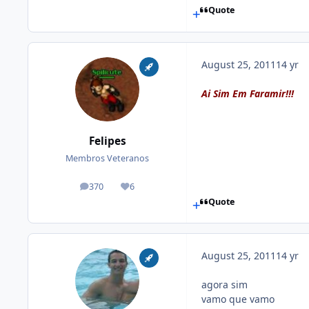
Quote
August 25, 2011
14 yr
Ai Sim Em Faramir!!!
Felipes
Membros Veteranos
370
6
posts
Reputation
Quote
August 25, 2011
14 yr
agora sim
vamo que vamo