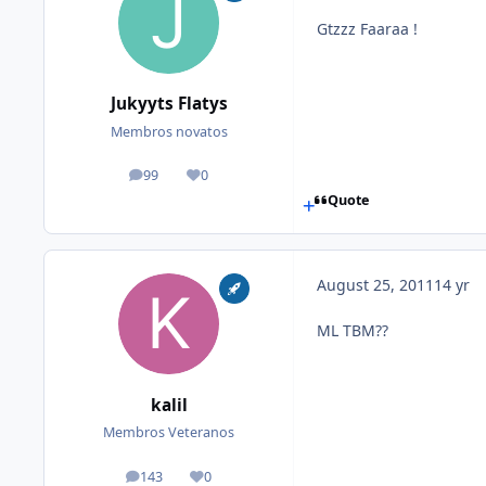
Gtzzz Faaraa !
Jukyyts Flatys
Membros novatos
99
0
posts
Reputation
Quote
August 25, 2011
14 yr
ML TBM??
kalil
Membros Veteranos
143
0
posts
Reputation