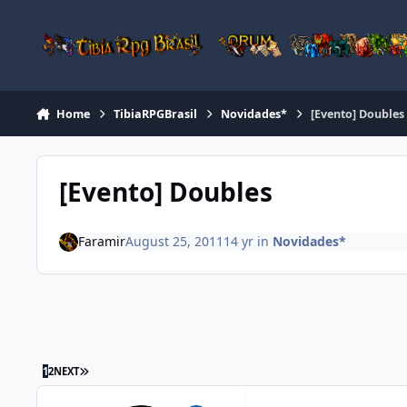
Jump to content
Home
TibiaRPGBrasil
Novidades*
[Evento] Doubles
[Evento] Doubles
Faramir
August 25, 2011
14 yr
in
Novidades*
1
2
NEXT