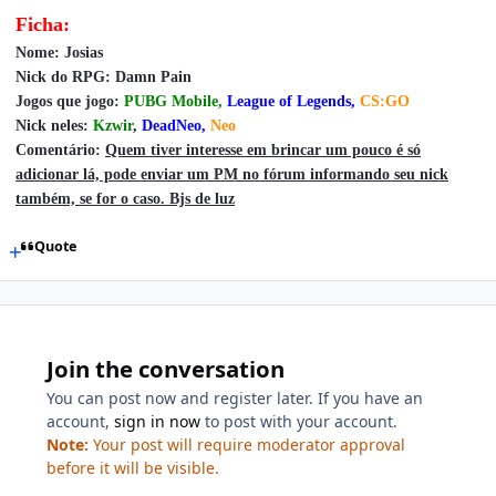
Ficha:
Nome: Josias
Nick do RPG: Damn Pain
Jogos que jogo:
PUBG Mobile,
League of Legends,
CS:GO
Nick neles:
Kzwir
,
DeadNeo,
Neo
Comentário:
Quem tiver interesse em brincar um pouco é só
adicionar lá, pode enviar um PM no fórum informando seu nick
também, se for o caso. Bjs de luz
Quote
Join the conversation
You can post now and register later. If you have an
account,
sign in now
to post with your account.
Note:
Your post will require moderator approval
before it will be visible.