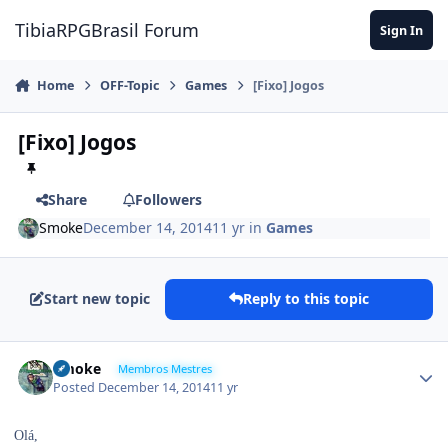
Jump to content
TibiaRPGBrasil Forum
Sign In
Home
OFF-Topic
Games
[Fixo] Jogos
[Fixo] Jogos
Share
Followers
Smoke
December 14, 2014
11 yr
in
Games
Start new topic
Reply to this topic
Smoke
Membros Mestres
Posted
December 14, 2014
11 yr
Olá,