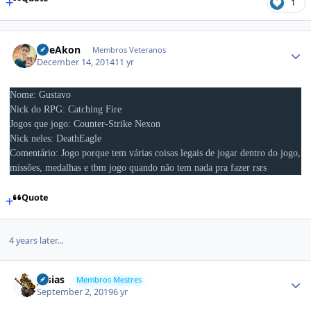
1
FireAkon
Membros Veteranos
December 14, 2014
11 yr
Nome: Gustavo
Nick do RPG: Catching Fire
Jogos que jogo: Counter-Strike Nexon
Nick neles: DeathEagle
Comentário: Jogo porque tem várias coisas legais de jogar dentro do jogo,
missões, medalhas e tbm jogo quando não tem nada pra fazer rsrs
Quote
4 years later...
Josias
Membros Mestres
September 2, 2019
6 yr