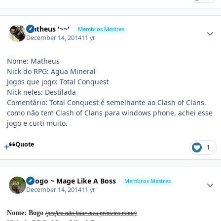
Matheus '~~'
Membros Mestres
December 14, 2014
11 yr
Nome: Matheus
Nick do RPG: Agua Mineral
Jogos que jogo: Total Conquest
Nick neles: Destilada
Comentário: Total Conquest é semelhante ao Clash of Clans,
como não tem Clash of Clans para windows phone, achei esse
jogo e curti muito.
Quote
1
#Bogo ~ Mage Like A Boss
Membros Mestres
December 14, 2014
11 yr
Nome: Bogo
(prefiro não falar meu primeiro nome)