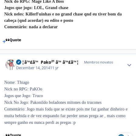
Nick do RPG: Mage Like A Boss
Jogos que jogo: LOL, Grand chase
Nick neles: KillerFuinhas e no grand chase qnd eu tiver bom da
cabeça (qnd acordar) eu edito e posto
Comentário: nada a declarar
Quote
â™¦â™£â™ Pako²¹ â™ â™£â™¦
Membros novatos
December 14, 2014
11 yr
Nome: Thiago
Nick no RPG: PaKOo
Jogos que Jogo: Truco
Nick No Jogo: Pakonildo boladones mitones do trucones
Comentário: Jogo mais foda que se existe pois me faz ganhar dinheiro e
muita bebida e de vez enquando faz perder umas prega ae , mais como
sempre ganho eu nunca perdi as pregas :p
Quote