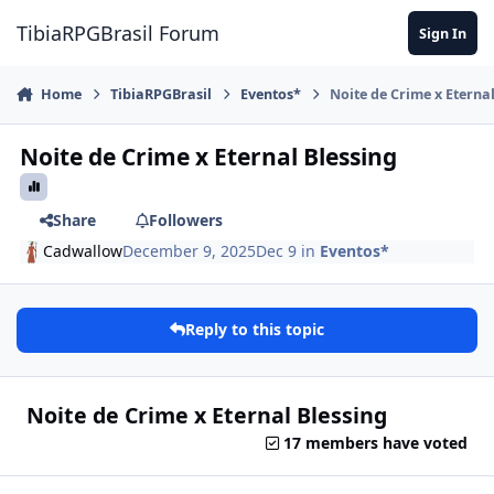
Jump to content
TibiaRPGBrasil Forum
Sign In
Home
TibiaRPGBrasil
Eventos*
Noite de Crime x Eternal
Noite de Crime x Eternal Blessing
Share
Followers
Cadwallow
December 9, 2025
Dec 9
in
Eventos*
Reply to this topic
Noite de Crime x Eternal Blessing
17 members have voted