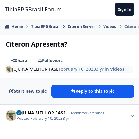
Jump to content
TibiaRPGBrasil Forum
Sign In
Home
TibiaRPGBrasil
Citeron Server
Videos
Citeron
Citeron Apresenta?
Share
Followers
JUJU NA MELHOR FASE
February 10, 2023
3 yr
in
Videos
Start new topic
Reply to this topic
JUJU NA MELHOR FASE
Membros Veteranos
Posted
February 10, 2023
3 yr