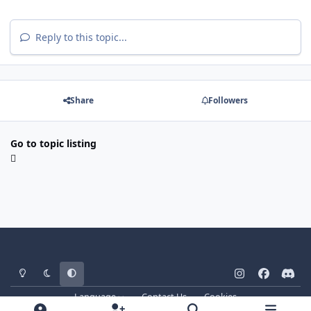
Reply to this topic...
Share
Followers
Go to topic listing
Light Mode
Dark Mode
System Preference
i
f
d
n
a
i
Language
Contact Us
Cookies
s
c
s