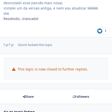
desinstalei esse (versão mais nova)
instalei um da versao antiga, e nem vou atualizar kkkkkk
vlw
Resolvido...trancado!
1
7 yr
7 yr
Storm
locked this topic
This topic is now closed to further replies.
Share
Followers
Go to topic listing