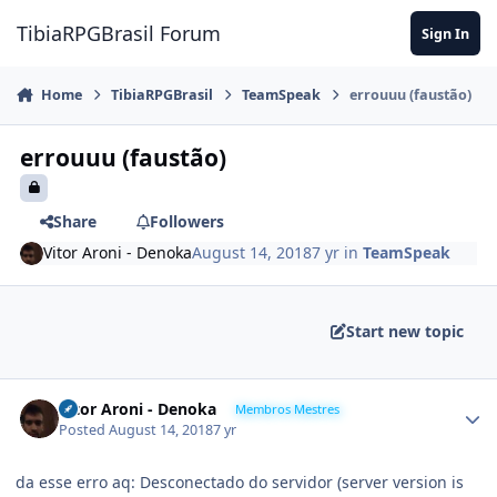
Jump to content
TibiaRPGBrasil Forum
Sign In
Home
TibiaRPGBrasil
TeamSpeak
errouuu (faustão)
errouuu (faustão)
Share
Followers
Vitor Aroni - Denoka
August 14, 2018
7 yr
in
TeamSpeak
Start new topic
Vitor Aroni - Denoka
Membros Mestres
Posted
August 14, 2018
7 yr
da esse erro aq: Desconectado do servidor (server version is