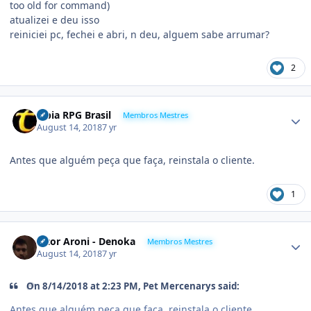
too old for command)
atualizei e deu isso
reiniciei pc, fechei e abri, n deu, alguem sabe arrumar?
2
Tibia RPG Brasil
Membros Mestres
August 14, 2018
7 yr
Antes que alguém peça que faça, reinstala o cliente.
1
Vitor Aroni - Denoka
Membros Mestres
August 14, 2018
7 yr
On 8/14/2018 at 2:23 PM,
Pet Mercenarys
said:
Antes que alguém peça que faça, reinstala o cliente.