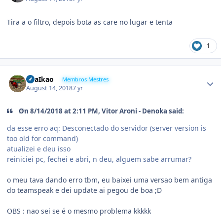
Tira a o filtro, depois bota as care no lugar e tenta
1
'MaIkao
Membros Mestres
August 14, 2018
7 yr
On 8/14/2018 at 2:11 PM,
Vitor Aroni - Denoka
said:
da esse erro aq: Desconectado do servidor (server version is
too old for command)
atualizei e deu isso
reiniciei pc, fechei e abri, n deu, alguem sabe arrumar?
o meu tava dando erro tbm, eu baixei uma versao bem antiga
do teamspeak e dei update ai pegou de boa ;D
OBS : nao sei se é o mesmo problema kkkkk