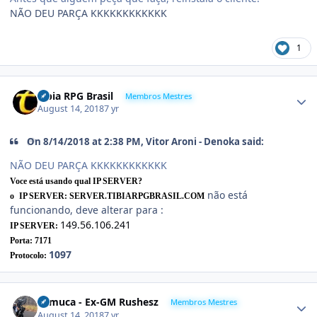
NÃO DEU PARÇA KKKKKKKKKKKK
1
Tibia RPG Brasil
Membros Mestres
August 14, 2018
7 yr
On 8/14/2018 at 2:38 PM,
Vitor Aroni - Denoka
said:
NÃO DEU PARÇA KKKKKKKKKKKK
Voce está usando qual IP SERVER?
não está
o
IP SERVER: SERVER.TIBIARPGBRASIL.COM
funcionando, deve alterar para :
149.56.106.241
IP SERVER:
Porta: 7171
1097
Protocolo:
Samuca - Ex-GM Rushesz
Membros Mestres
August 14, 2018
7 yr