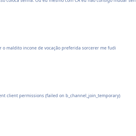
 posso coloca senha. Ou eu mesmo com CA eu não consigo mudar s
 o maldito incone de vocação preferida sorcerer me fudi
la \/ <11:02:00>insufficient client permissions (failed on b_channel_join_temporary)