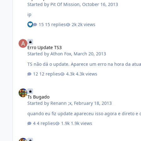
Started by
Pit Of Mission
,
October 16, 2013
ip
15 replies
2k views
Erro Update TS3
Erro Update TS3
Started by
Athon Fox
,
March 20, 2013
TS não dá o update. Aparece um erro na hora da atua
12 replies
4.3k views
Ts Bugado
Ts Bugado
Started by
Renann ;x
,
February 18, 2013
4 replies
1.9k views
Ts Bugado