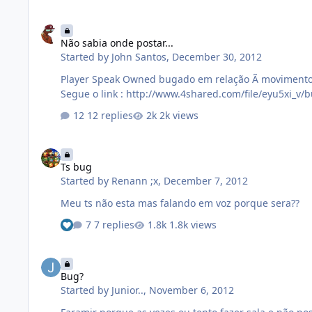
Não sabia onde postar...
Não sabia onde postar...
Started by
John Santos
,
December 30, 2012
Player Speak Owned bugado em relação Ã movimentos do char. Isso está acontecendo com outros paladins, segundo a amigos meus, aconteceu com o player ChaOs no pelego.
Segue o link : http://www.4shared.com/file/eyu5xi_v/
12 replies
2k views
Ts bug
Ts bug
Started by
Renann ;x
,
December 7, 2012
Meu ts não esta mas falando em voz porque sera??
7 replies
1.8k views
Bug?
Bug?
Started by
Junior..
,
November 6, 2012