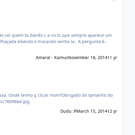
kando e trocando senha la.. A pergunta é..
Amaral - Kamus
November 18, 2014
11 yr
é essa. Onde tenho q clicar msm?Obrigado do tamanho do
psc76098ad.jpg
Dudu :P
March 15, 2014
12 yr