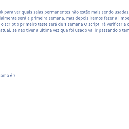
eak para ver quais salas permanentes não estão mais sendo usadas
icialmente será a primeira semana, mas depois iremos fazer a limpe
 script irá verificar a cada 5 minutos se tem alguém na sala, se tiver ele vai
atual, se nao tiver a ultima vez que foi usado vai ir passando o t
como é ?