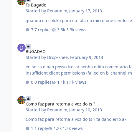
Ts Bugado
Started by
Renann ;x
,
January 17, 2013
7 replies
3.3k views
BUGADAO
BUGADAO
Started by
Drop-knee
,
February 9, 2013
eu so ca e nao posso trocar senha edita comentario fazer nada tudo aperece issu <15:51:53> insufficient clien
insufficient client permissions (failed on b_channel_
0 replies
1.1k views
Como faz para retorna a voz do ts ?
Como faz para retorna a voz do ts ?
Started by
Renann ;x
,
January 10, 2013
Como faz para retorna a voz do ts ? ta dano erro aki
1 reply
1.2k views