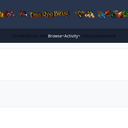
TibiaRPGBrasil Wiki
Browse
Activity
Clubs
Leaderboard