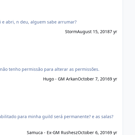
version is too old for command) atualizei e deu isso reiniciei pc, fechei e abri, n deu, alguem sabe arrumar?
Storm
August 15, 2018
7 yr
não tenho permissão para alterar as permissões.
Hugo - GM Arkan
October 7, 2016
9 yr
bilitado para minha guild será permanente? e as salas?
Samuca - Ex-GM Rushesz
October 6, 2016
9 yr