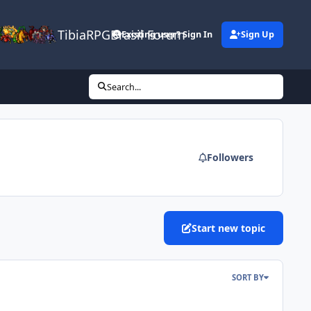
TibiaRPGBrasil Forum
Existing user? Sign In
Sign Up
Search...
Followers
Start new topic
SORT BY