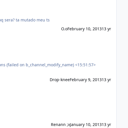
ndo eu coloko para eu fala no microfone sendo sem microfone aparece isso >> error could not open capture device oq sera? ta mutado meu ts
O.o
February 10, 2013
13 yr
Drop-knee
February 9, 2013
13 yr
Renann ;x
January 10, 2013
13 yr