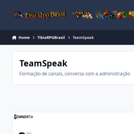
Jump to content
Home
TibiaRPGBrasil
TeamSpeak
TeamSpeak
Formação de canais, conversa com a administração
1
2
3
4
NEXT
errouuu (faustão)