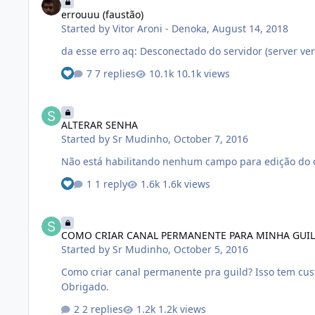
errouuu (faustão)
Started by
Vitor Aroni - Denoka
,
August 14, 2018
7 replies
10.1k views
ALTERAR SENHA
ALTERAR SENHA
Started by
Sr Mudinho
,
October 7, 2016
Não está habilitando nenhum campo para edição do ca
1 reply
1.6k views
COMO CRIAR CANAL PERMANENTE PARA MINHA GUILD?
COMO CRIAR CANAL PERMANENTE PARA MINHA GUIL
Started by
Sr Mudinho
,
October 5, 2016
Como criar canal permanente pra guild? Isso tem cus
Obrigado.
2 replies
1.2k views