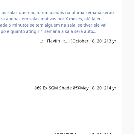
, as salas que não forem usadas na ultima semana serão
za apenas em salas inativas por X meses, até la eu
empo e quanto atingir 1 semana a sala será auto…
..::~FlaViin~::.. ;-)
October 18, 2012
13 yr
â€¢ Ex-SGM Shade â€¢
May 18, 2012
14 yr