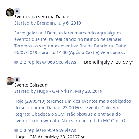
Eventos da semana Danae
Eventos da semana Danae
Started by
Brendiin
,
July 6, 2019
Salve galeraa!!! Bom, estarei marcando aqui alguns
eventos que irei tá realizando no mundo de Danae!!
Teremos os seguintes eventos: Rouba Bandeira. Data:
06/07/2019 Horario: 14:30 (Após o Castle) Veja como
jogar. Premios: Vai depender da quantidade de players,
2 replies
968 views
Brendiin
July 7, 2019
7 yr
valor pode chegar a 100kk para o time vencedor dividir,
alem disso... O player que mais roubar a bandeira e
Evento Coliseum
levar para sua base ganhará 3 dias de autoloot booster.
Evento Coliseum
O player que mais salvar sua bandeira, será
Started by
Hugo - GM Arkan
,
May 23, 2019
recompensado com 3 dias de recovery booster. Vale
lembrar que dependendo da quantidade de players o
Hoje (23/05/19) teremos um dos eventos mais cobiçados
premio pode melhorar. Já pensou 3 dias de booster é
do servidor em Danae. 23:00 Hrs - Evento Coliseum
bom né!? Imagina se fosse 10 dias?! Só depende …
Regras: Obedeça o SGM. Não obstrua a entrada do
evento com mw/mato. Não será permitido MC Obs. O
teleport para o evento será criado nos templos de
0 replies
959 views
Enigma e Thais ATT, SGM Arkan
Hugo - GM Arkan
May 23, 2019
7 yr