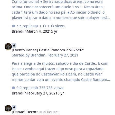
Como funciona? ♦ Será criado duas áreas, como essa
Vence aquele que conseguir se manter por mais tempo
acima. Onde acontecerá um duelo 1 vs 1. Nesta área,
nos Tapetes que não estão marcados. …
cada 1 terá um dado no seu pé. ♦ Ao iniciar o duelo, o
player irá girar o dado, o numero que sair o player terá
que andar os "tapetes". O local que o player parar será
5 replies
1.1k views
marcado e ali ele não poderá pisar novamente, caso
Brendiin
March 4, 2021
5 yr
contrario ele estará eliminado. ♦ Sempre irá começar a
partir do tapete vermelho, fazendo sempre o sentido
[Evento Danae] Castle Random 27/02/2021
horário, da direita para a esquerda. ♦ IMPORTANTE: O
[Evento Danae] Castle Random 27/02/2021
tapete vermelho será o CORINGA. Nele você não pode
Started by
Brendiin
,
February 27, 2021
ser eliminado, mesmo que caia mais de 1 vez no mesmo.
Vence aquele que conseguir se manter por mais tempo
Para a alegria de muitos, sábado é dia de Castle.. E com
nos Tapetes que não estão marcados. …
isso eu venho aqui trazer algo novo para a rapaziada
que participa do CastleWar. Pois bem, no Castle War
iremos contar com um evento chamado Castle Random.
Como irá funcionar? Vou está sorteando 3 números após
0 replies
733 views
o Castle do dia 27/02/2021 de acordo com a quantidade
Brendiin
February 27, 2021
5 yr
total de participantes do mesmo. Cada participante do
Castle terá seu numero, o numero será de acordo com o
[Danae] Decore sua House.
Rank do Castle War com base no seu dano, sendo assim,
[Danae] Decore sua House.
para participar do sorteio é fundamental que dê dano