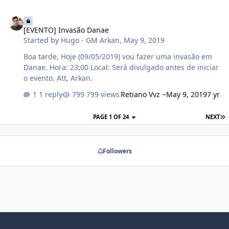
player parar será marcado e ali ele não poderá pisar
[EVENTO] Invasão Danae
novamente, caso contrario ele estará eliminado. ♦
[EVENTO] Invasão Danae
Sempre irá começar a partir do tapete vermelho,
Started by
Hugo - GM Arkan
,
May 9, 2019
fazendo sempre o sentido horário, da direita para a
esquerda. ♦ IMPORTANTE: O tapete vermelho será o
Boa tarde, Hoje (09/05/2019) vou fazer uma invasão em
CORINGA. Nele você não pode ser eliminado, mesmo
Danae. Hora: 23:00 Local: Será divulgado antes de iniciar
que caia mais de 1 vez no mesmo. Vence aquele que
o evento. Att, Arkan.
conseg…
1 reply
799 views
Retiano Vvz ~
May 9, 2019
7 yr
PAGE 1 OF 24
NEXT
Followers