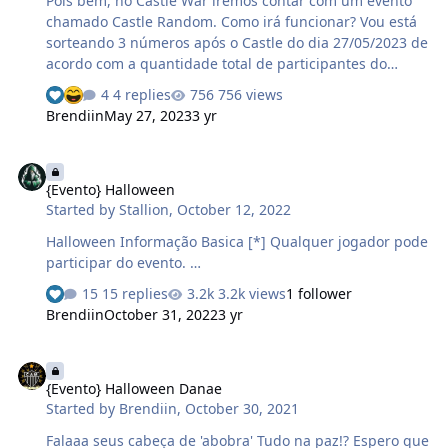
Pois bem, no Castle War iremos contar com um evento
chamado Castle Random. Como irá funcionar? Vou está
sorteando 3 números após o Castle do dia 27/05/2023 de
acordo com a quantidade total de participantes do
mesmo. Cada participante do Castle terá seu numero, o
4 replies
756 views
numero será de acordo com o Rank do Castle War com
Brendiin
May 27, 2023
3 yr
base no seu dano, sendo assim, para participar do
sorteio é fundamental que dê dano no evento. Os
{Evento} Halloween
sorteados irão receber um premio de acordo com a
{Evento} Halloween
sequencia do sorteio. Prêmio: 1° Numero sorteado: =
Started by
Stallion
,
October 12, 2022
100kk's Jogador: Xarplin 14:36 100.000.000gp's
transferido com sucesso para Xarplin 2° Numero
Halloween Informação Basica [*] Qualquer jogador pode
sorteado: = 60kk's Jogador: Arrow 14:37 …
participar do evento. …
15 replies
3.2k views
1 follower
Brendiin
October 31, 2022
3 yr
{Evento} Halloween Danae
{Evento} Halloween Danae
Started by
Brendiin
,
October 30, 2021
Falaaa seus cabeça de 'abobra' Tudo na paz!? Espero que