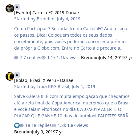
[Evento] Cartola FC 2019 Danae
[Evento] Cartola FC 2019 Danae
Started by
Brendiin
,
July 4, 2019
Como Participar ? Se cadastre no CartolaFC Aqui e siga
os passos. Dica: Coloquem todos os seus dados
corretamente, pois vocês poderão concorrer a prêmios
da própria Globo.com. Entre no Cartola e procure a
nossa Liga TibiaRPGBrasil Danae e peça para participar
7 replies
1.1k views
Brendiin
July 14, 2019
7 yr
da liga. A inscrição é gratuita! Premios: Premiação para
quem mais pontuar na rodada: 10kk, Premiação para o
[Bolão] Brasil X Peru - Danae
campeão da liga no final do campeonato brasileirão em
[Bolão] Brasil X Peru - Danae
dezembro: 100kk Inscrição: Obs: O mercado do cartola
Started by
Tibia RPG Brasil
,
July 4, 2019
fecha em 7 dias a partir de hoje (05/07/19) , corram. Obs:
As inscrições se encerram às 15:00h do dia 13/07/2019
Salve Galera !!! É com muita empolgação que chegamos
Obs: Jogadores de Ci…
até a reta final da Copa America, queremos que o Brasil
e você saiam vitoriosos no dia 07/07/2019 ACERTE O
PLACAR QUE GANHE 10 dias de autoloot PALPITES SERÃO
ACEITOS ATE 07/07/2019 AS 15H OBS: Se houver palpite
18 replies
1.8k views
duplicado, o primeiro comentario será o vencedor BOM
Brendiin
July 9, 2019
7 yr
JOGO !!!!!!!