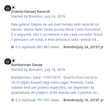
total de participantes do mesmo. Cada participante do
[Evento-Danae] Raceroll
Castle terá seu numero, o numero será de acordo com o
[Evento-Danae] Raceroll
Rank do Castle War com base no seu dano, sendo assim,
Started by
Brendiin
,
July 24, 2019
para participar do sorteio é fundamental que dê dano
no evento. Os sorteados irão receber um premio de
Fala galera! Depois de um bom tempo sem raceroll no
acordo com a sequencia do sorteio. Prêmio: 1° Numero
Danae, vamos fazer nesta quinta-feira! Como funciona?
sorteado: = 30kk's 2° Numero…
É o seguinte, são 5 corredores e em cada corredor ficará
1 pessoa e um tutor, e esta pessoa a cada rodada irá
rodar o dado uma vez, e a pessoa irá andar uma
0 replies
887 views
Brendiin
July 24, 2019
7 yr
quantidade de sqm de acordo com o numero que sair
no dado. Porem no meio do corredor estará presentes
Bomberman Danae
sqms "especiais", que podem te ajudar ou te atrapalhar.
Bomberman Danae
E vence o primeiro que chegar ao fim do corredor. SQM's
Started by
Brendiin
,
July 16, 2019
Especiais Faz voltar 2 casas. Faz avançar 2 casas. Escolhe
alguém para VOLTAR para o SQM Rosa mais próximo.
Bomberman: Data: 17/07/2019 - Quarta Feira Horario:
Volta para o inicio. Roda o dado mais uma vez. Fica 1
18:15 (Após Azazel) Veja como jogar. Premios: Cada
rodada sem joga…
rodada terá um premio especifico, vai depender da
quantidade de players. (Este evento vale 2 pontos no
NPC Arbeitgeber)
0 replies
797 views
Brendiin
July 16, 2019
7 yr