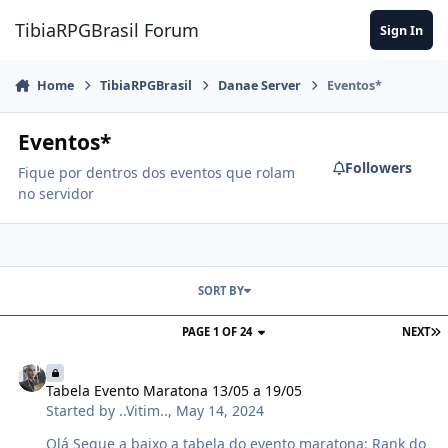
Jump to content
TibiaRPGBrasil Forum
Sign In
Home
TibiaRPGBrasil
Danae Server
Eventos*
Eventos*
Followers
Fique por dentros dos eventos que rolam
no servidor
SORT BY
PAGE 1 OF 24
NEXT
Tabela Evento Maratona 13/05 a 19/05
Tabela Evento Maratona 13/05 a 19/05
Started by
..Vitim..
,
May 14, 2024
Olá Segue a baixo a tabela do evento maratona: Rank do