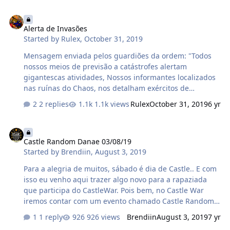
Castle terá seu numero, o numero será de acordo com o
Alerta de Invasões
Rank do Castle War com base no seu dano, sendo assim,
Alerta de Invasões
para participar do sorteio é fundamental que dê dano
Started by
Rulex
,
October 31, 2019
no evento. Os sorteados irão receber um premio de
acordo com a sequencia do sorteio. Prêmio: 1° Numero
Mensagem enviada pelos guardiões da ordem: "Todos
sorteado: = 50kk's 2° Numero…
nossos meios de previsão a catástrofes alertam
gigantescas atividades, Nossos informantes localizados
nas ruínas do Chaos, nos detalham exércitos de
monstros subindo a superfície, em direção aos portões
2 replies
1.1k views
Rulex
October 31, 2019
6 yr
onde os prendem, Nossos medidores indicam atividades
mágicas nos locais de invasão elevando rapidamente,
Castle Random Danae 03/08/19
Magos utilizam-se de runas e profecias, para lembrar-
Castle Random Danae 03/08/19
nos que estamos próximos da grande ascensão das
Started by
Brendiin
,
August 3, 2019
trevas, onde nossas defesas estarão fracas, Por esta
razão, peço que os cidadãos de todas as cidades, de
Para a alegria de muitos, sábado é dia de Castle.. E com
todos os mundos, estejam protegidos e alertas!".
isso eu venho aqui trazer algo novo para a rapaziada
que participa do CastleWar. Pois bem, no Castle War
iremos contar com um evento chamado Castle Random.
Como irá funcionar? Vou está sorteando 3 números após
1 reply
926 views
Brendiin
August 3, 2019
7 yr
o Castle do dia 03/08/2019 de acordo com a quantidade