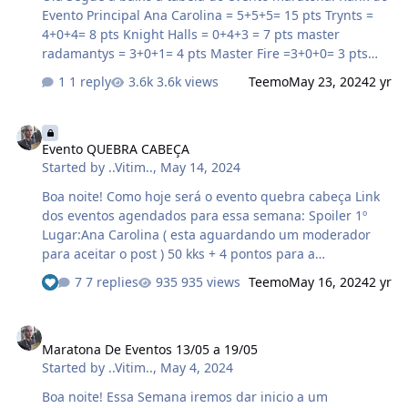
Evento Principal Ana Carolina = 5+5+5= 15 pts Trynts =
4+0+4= 8 pts Knight Halls = 0+4+3 = 7 pts master
radamantys = 3+0+1= 4 pts Master Fire =3+0+0= 3 pts
Wufus =1+0+0= 1 pts Mordred =1+0+0= 1 pts pkt
1 reply
3.6k views
Teemo
May 23, 2024
2 yr
=1+0+0= 1 pts Pala Retalhador =1+0+0= 1 pts Segunda
Feira: 21 com Dados 20:00 HORAS HORÁRIO DE BRASILIA
Evento QUEBRA CABEÇA
Spoiler Segunda Feira: 21 com Dados 20:00 HORAS
Evento QUEBRA CABEÇA
HORÁRIO DE BRASILIA 1º Lugar: Ana Carolina 50 kks + 4
Started by
..Vitim..
,
May 14, 2024
pontos para a Classificação Geral 2º Lugar: Trynts 30 kks
+ 3 pontos para a …
Boa noite! Como hoje será o evento quebra cabeça Link
dos eventos agendados para essa semana: Spoiler 1º
Lugar:Ana Carolina ( esta aguardando um moderador
para aceitar o post ) 50 kks + 4 pontos para a
Classificação Geral 2º Lugar:Knight Halls 30 kks + 3
7 replies
935 views
Teemo
May 16, 2024
2 yr
pontos para a Classificação Geral 3º Lugar:Master Fire 10
kks + 2 pontos para a Classificação Geral Segue link para
Maratona De Eventos 13/05 a 19/05
ir para o quebra cabeça: https://www.jigsawplanet.com/?
Maratona De Eventos 13/05 a 19/05
rc=play&pid=166a3d768c6d Poste uma print do quebra
Started by
..Vitim..
,
May 4, 2024
cabeça completo, full desktop sem edições junto com o
nick do seu char. 3 ganhadores, …
Boa noite! Essa Semana iremos dar inicio a um