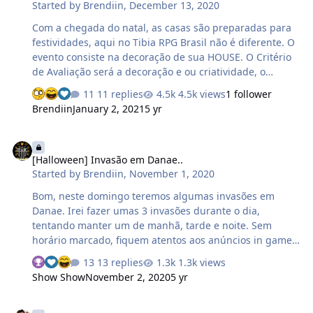
Started by
Brendiin
,
December 13, 2020
no evento. Os sorteados irão receber um premio de
acordo com a sequencia do sorteio. Prêmio: 1° Numero
Com a chegada do natal, as casas são preparadas para
sorteado: = 50kk's 2° Numero…
festividades, aqui no Tibia RPG Brasil não é diferente. O
evento consiste na decoração de sua HOUSE. O Critério
de Avaliação será a decoração e ou criatividade, o
ganhador será definido por votação da staff, cada
11 replies
4.5k views
1 follower
membro votará e os 3 primeiros ganharão na ordem de
Brendiin
January 2, 2021
5 yr
classificação. *Caso por trás de um item haja uma
história legal de se apresentar será Válido, porém
[Halloween] Invasão em Danae..
OPCIONAL. Daremos um tempo (prazo do evento) para
[Halloween] Invasão em Danae..
vocês arrumarem suas casas e após arrumarem, poste
Started by
Brendiin
,
November 1, 2020
no tópico a(s) foto(s) da casa. Evento que abrange
somente DANAE. E as mais houses mais bem decoradas
Bom, neste domingo teremos algumas invasões em
ganharão: Prêmios …
Danae. Irei fazer umas 3 invasões durante o dia,
tentando manter um de manhã, tarde e noite. Sem
horário marcado, fiquem atentos aos anúncios in game.
Prepare o time e bora aterrorizar essas "abrobas" !!
13 replies
1.3k views
Creditos: Samuca *foto
Show Show
November 2, 2020
5 yr
Eventos dia 02 e 03 Danae.