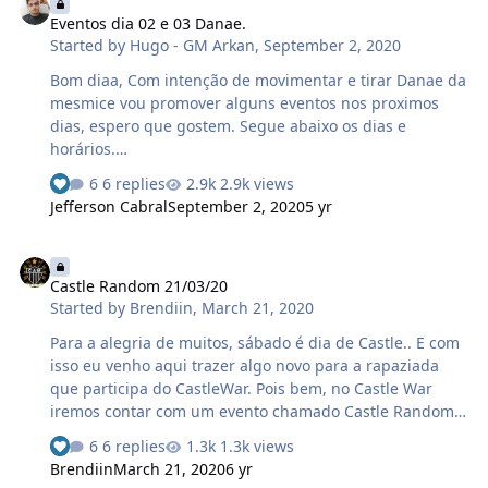
Eventos dia 02 e 03 Danae.
Started by
Hugo - GM Arkan
,
September 2, 2020
Bom diaa, Com intenção de movimentar e tirar Danae da
mesmice vou promover alguns eventos nos proximos
dias, espero que gostem. Segue abaixo os dias e
horários.
___________________________________________________________
6 replies
2.9k views
Quarta 02/08/2020 Horário: 20:30 Hrs Evento: Roleta
Jefferson Cabral
September 2, 2020
5 yr
Tibiana (TUTORIAL SOBRE O EVENTO)
___________________________________________________________
Castle Random 21/03/20
Quinta 03/08/2020 Horário: 21:Hrs Evento: 21 com dados
Castle Random 21/03/20
(TUTORIAL SOBRE O EVENTO)
Started by
Brendiin
,
March 21, 2020
___________________________________________________________ Se
caso tiver uma boa participação dos players,
Para a alegria de muitos, sábado é dia de Castle.. E com
providenciaremos novos eventos. Regra Geral 1…
isso eu venho aqui trazer algo novo para a rapaziada
que participa do CastleWar. Pois bem, no Castle War
iremos contar com um evento chamado Castle Random.
Como irá funcionar? Vou está sorteando 3 números após
6 replies
1.3k views
o Castle do dia 21/03/2020 de acordo com a quantidade
Brendiin
March 21, 2020
6 yr
total de participantes do mesmo. Cada participante do