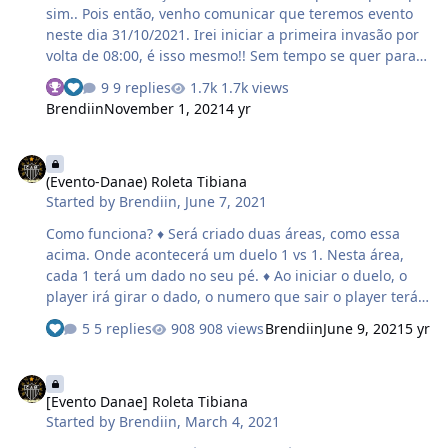
sim.. Pois então, venho comunicar que teremos evento
neste dia 31/10/2021. Irei iniciar a primeira invasão por
volta de 08:00, é isso mesmo!! Sem tempo se quer para
tirar a remela dos olhos. Durante o dia há possibilidade
9 replies
1.7k views
de acontecer mais outras 2 invasões, de tarde e noite,
Brendiin
November 1, 2021
4 yr
além disso tenterei fazer mais outros eventos em
horarios aleatorios, então fiquem atentos.. Dinheiro,
(Evento-Danae) Roleta Tibiana
boosters, essencias e a famosa abobora maladeza, E
(Evento-Danae) Roleta Tibiana
quem sabe, tenhamos um coliseum rsrs
Started by
Brendiin
,
June 7, 2021
Como funciona? ♦ Será criado duas áreas, como essa
acima. Onde acontecerá um duelo 1 vs 1. Nesta área,
cada 1 terá um dado no seu pé. ♦ Ao iniciar o duelo, o
player irá girar o dado, o numero que sair o player terá
que andar os "tapetes". O local que o player parar será
5 replies
908 views
Brendiin
June 9, 2021
5 yr
marcado e ali ele não poderá pisar novamente, caso
contrario ele estará eliminado. ♦ Sempre irá começar a
[Evento Danae] Roleta Tibiana
partir do tapete vermelho, fazendo sempre o sentido
[Evento Danae] Roleta Tibiana
horário, da direita para a esquerda. ♦ IMPORTANTE: O
Started by
Brendiin
,
March 4, 2021
tapete vermelho será o CORINGA. Nele você não pode
ser eliminado, mesmo que caia mais de 1 vez no mesmo.