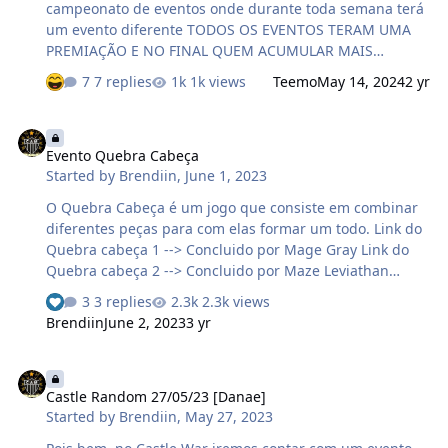
campeonato de eventos onde durante toda semana terá
um evento diferente TODOS OS EVENTOS TERAM UMA
PREMIAÇÃO E NO FINAL QUEM ACUMULAR MAIS
PONTOS IRA LEVAR PARA CASA OUTROS PREMIOS
7 replies
1k views
Teemo
May 14, 2024
2 yr
Premiação: 1º Lugar: 11 Premium Points + 30 Dias do
Booster De sua escolha 2º Lugar: 11 Premium Points + 10
Evento Quebra Cabeça
Dias do Booster De sua escolha 3º Lugar: 11 Premium
Evento Quebra Cabeça
Points + 50 kks Programação de Eventos: Segunda Feira:
Started by
Brendiin
,
June 1, 2023
21 com Dados 20:00 HORAS HORÁRIO DE BRASILIA Terça
Feira: Evento Quebra Cabeça 21:00 HORAS HORÁRIO DE
O Quebra Cabeça é um jogo que consiste em combinar
BRASILIA Quarta Feira: Evento Bandeira 21:00 HORAS
diferentes peças para com elas formar um todo. Link do
HORÁRIO DE BRAS…
Quebra cabeça 1 --> Concluido por Mage Gray Link do
Quebra cabeça 2 --> Concluido por Maze Leviathan
Premiação Quebra Cabeça 1. 100kk 10 dias de booster (a
3 replies
2.3k views
escolha do ganhador) Quebra Cabeça 2. 100kk 10 dias
Brendiin
June 2, 2023
3 yr
de booster (a escolha do ganhador) Poste uma print do
quebra cabeça completo, full desktop sem edições junto
Castle Random 27/05/23 [Danae]
com o nick do seu char. 2 ganhadores, o 1 de cada
Castle Random 27/05/23 [Danae]
quebra cabeça completo. Quem fizer gracinhas ou
Started by
Brendiin
,
May 27, 2023
tentar zoar e burlar o evento, será desclassificado,
sujeito a punição no fórum …