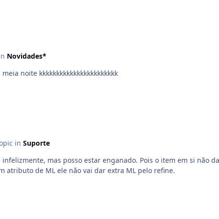
 in
Novidades*
 meia noite kkkkkkkkkkkkkkkkkkkkkkk
topic in
Suporte
. Pois o item em si não da nenhum ML, é a mesma coisa que você refinar uma
 atributo de ML ele não vai dar extra ML pelo refine.