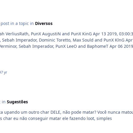
s post in a topic in
Diversos
9
7 yr
c in
Sugestões
do um outro char DELE, não pode matar? Você nunca matou o maker de algué
 char eu não conseguir matar ele fazendo loot, simples