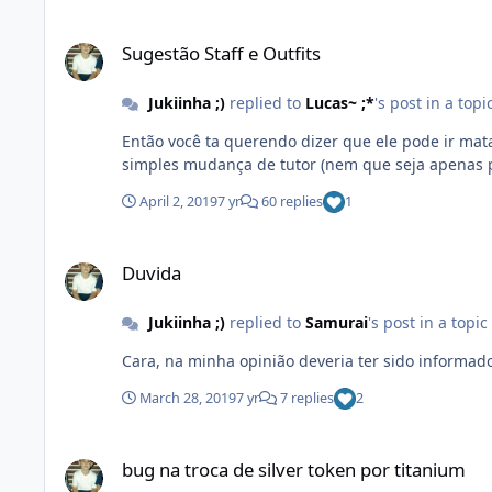
Sugestão Staff e Outfits
Sugestão Staff e Outfits
Jukiinha ;)
replied to
Lucas~ ;*
's post in a topi
Então você ta querendo dizer que ele pode ir matar a gente t
simples mudança de tutor (nem que seja apenas p
April 2, 2019
7 yr
60 replies
1
Duvida
Duvida
Jukiinha ;)
replied to
Samurai
's post in a topic
Cara, na minha opinião deveria ter sido informado
March 28, 2019
7 yr
7 replies
2
bug na troca de silver token por titanium
bug na troca de silver token por titanium