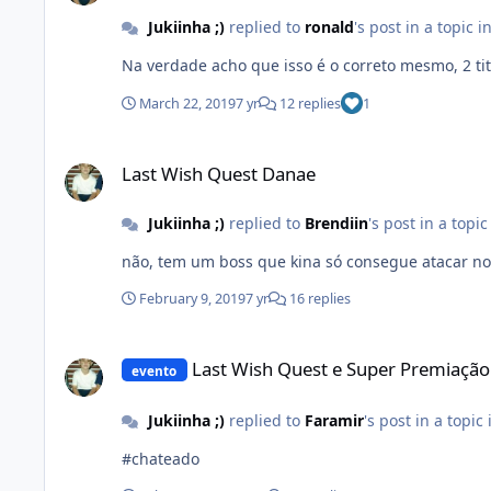
Jukiinha ;)
replied to
ronald
's post in a topic i
Na verdade acho que isso é o correto mesmo, 2 tita
March 22, 2019
7 yr
12 replies
1
Last Wish Quest Danae
Last Wish Quest Danae
Jukiinha ;)
replied to
Brendiin
's post in a topic
não, tem um boss que kina só consegue atacar no 
February 9, 2019
7 yr
16 replies
Last Wish Quest e Super Premiação
Last Wish Quest e Super Premiação
evento
Jukiinha ;)
replied to
Faramir
's post in a topic
#chateado