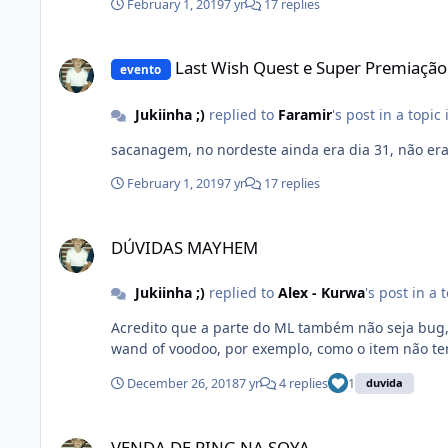
February 1, 2019
7 yr
17 replies
Last Wish Quest e Super Premiação
Last Wish Quest e Super Premiação
evento
Jukiinha ;)
replied to
Faramir
's post in a topic
sacanagem, no nordeste ainda era dia 31, não era
February 1, 2019
7 yr
17 replies
DÚVIDAS MAYHEM
DÚVIDAS MAYHEM
Jukiinha ;)
replied to
Alex - Kurwa
's post in a 
Acredito que a parte do ML também não seja bug, infelizmente, mas posso estar enganado
wand of voodoo, por exemplo, como o item não tem
December 26, 2018
7 yr
4 replies
1
duvida
VENDA DE RING NA SOYA
VENDA DE RING NA SOYA