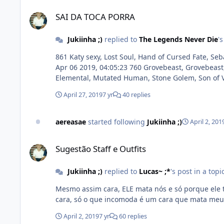
SAI DA TOCA PORRA
SAI DA TOCA PORRA
Jukiinha ;)
replied to
The Legends Never Die
'
861 Katy sexy, Lost Soul, Hand of Cursed Fate, Sebah VerliusRath, PunX AugustiN and PunX KinG Apr 13 2019, 03:00:30 756 Koddan, Fury, PunX LeeO and Sebah Imperador
Apr 06 2019, 04:05:23 760 Grovebeast, Grovebeast, Sebah Imperador, Dominic Toretto, Max Sould and PunX KlnG Apr 09 2019, 03:38:36 819 Blindex Rush, Amazon, Earth
April 27, 2019
7 yr
40 replies
aereasae
started following
Jukiinha ;)
April 2, 201
Sugestão Staff e Outfits
Sugestão Staff e Outfits
Jukiinha ;)
replied to
Lucas~ ;*
's post in a topi
Mesmo assim cara, ELE mata nós e só porque ele ta upan
cara, só o que incomoda é um cara que mata meus
April 2, 2019
7 yr
60 replies