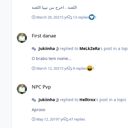
اللعنة ، اخرج من تيبيا اللعنة
March 20, 2021
5 yr
13 replies
1
First danae
First danae
Jukiinha ;)
replied to
MeLkZeRa
's post in a top
O brabo tem nome...
March 12, 2021
5 yr
9 replies
1
NPC Pvp
NPC Pvp
Jukiinha ;)
replied to
Helltrox
's post in a topic
Aprovo
May 12, 2019
7 yr
47 replies