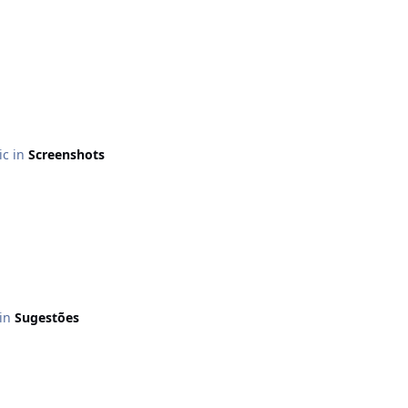
ic in
Screenshots
 in
Sugestões