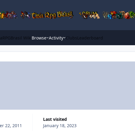
iaRPGBrasil Wiki
Browse
Activity
Clubs
Leaderboard
Last visited
r 22, 2011
January 18, 2023