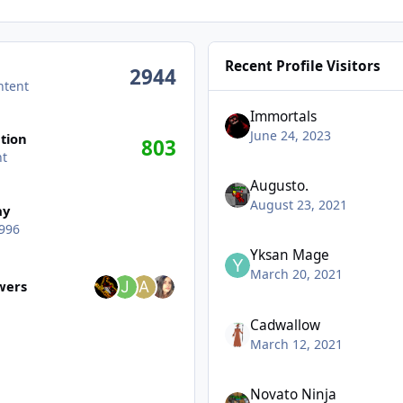
Recent Profile Visitors
2944
ntent
Immortals
June 24, 2023
tion
803
nt
Augusto.
August 23, 2021
ay
996
Yksan Mage
wers
March 20, 2021
owers
Cadwallow
March 12, 2021
Novato Ninja