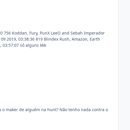
Elemental, Mutated Human, Stone Golem, Son of Verminor, Sebah Imperador, PunX LeeO and BaphomeT Apr 06 2019, 03:57:07 só alguns kkk
m na hunt? Não tenho nada contra o