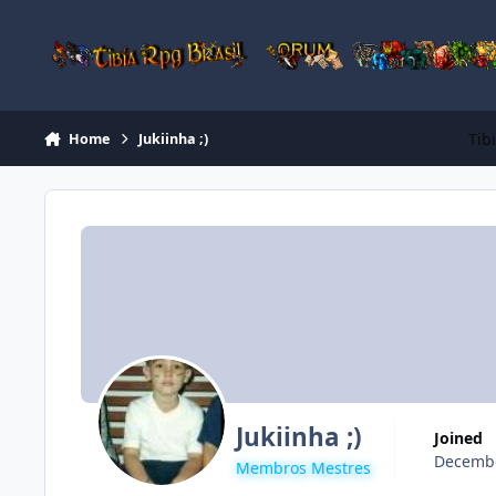
Jump to content
Tib
Home
Jukiinha ;)
Jukiinha ;)
Joined
Decembe
Membros Mestres