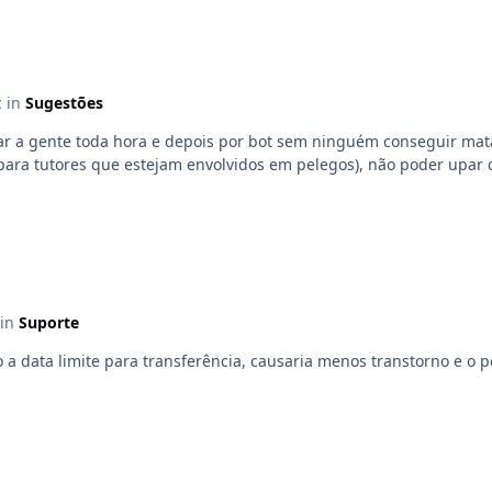
c in
Sugestões
oda hora e depois por bot sem ninguém conseguir matar ele na hunt? Edit: Na minh
ara tutores que estejam envolvidos em pelegos), não poder upar c
 in
Suporte
 a data limite para transferência, causaria menos transtorno e o p