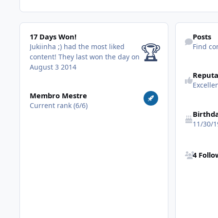
17 Days Won!
Find content
17 Days Won!
Posts
🏆
Jukiinha ;) had the most liked
Find co
content!
They last won the day on
August 3 2014
Reputa
Excelle
View all
Membro Mestre
Current rank (6/6)
Birthd
11/30/1
See all follo
4 Foll