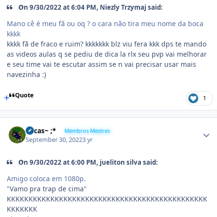
On 9/30/2022 at 6:04 PM,
Niezly Trzymaj
said:
Mano cê é meu fã ou oq ? o cara não tira meu nome da boca
kkkk
kkkk fã de fraco e ruim? kkkkkkk blz viu fera kkk dps te mando
as videos aulas q se pediu de dica la rlx seu pvp vai melhorar
e seu time vai te escutar assim se n vai precisar usar mais
navezinha :)
Quote
1
Lucas~ ;*
Membros Mestres
September 30, 2022
3 yr
On 9/30/2022 at 6:00 PM,
jueliton silva
said:
Amigo coloca em 1080p.
"Vamo pra trap de cima"
KKKKKKKKKKKKKKKKKKKKKKKKKKKKKKKKKKKKKKKKKKKKKK
KKKKKKK