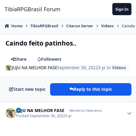
Jump to content
TibiaRPGBrasil Forum
Sign In
Home
TibiaRPGBrasil
Citeron Server
Videos
Caindo 
Caindo feito patinhos..
Share
Followers
JUJU NA MELHOR FASE
September 30, 2022
3 yr
in
Videos
Start new topic
Reply to this topic
JUJU NA MELHOR FASE
Membros Veteranos
Posted
September 30, 2022
3 yr