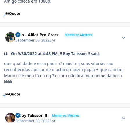
Amigo coloca em 1080p.
Quote
Caio - Alilat Pro Gracz.
Membros Mestres
September 30, 2022
3 yr
On 9/30/2022 at 4:48 PM,
!! Boy Talisson !!
said:
que qualidade e essa padrin? mais tmj suas vitorias sao
reconhecidas apesar de q acho q miozin jogaa + que caio tmj
Mano cê é meu fã ou oq ? o cara não tira meu nome da boca
kkkk
Quote
!! Boy Talisson !!
Membros Mestres
September 30, 2022
3 yr