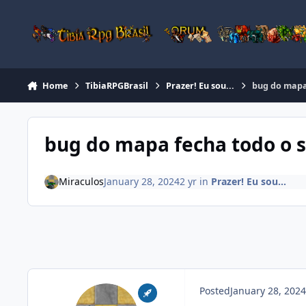
Jump to content
Home
TibiaRPGBrasil
Prazer! Eu sou...
bug do mapa
bug do mapa fecha todo o s
Miraculos
January 28, 2024
2 yr
in
Prazer! Eu sou...
Posted
January 28, 2024