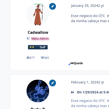
January 29, 2024
2 yr
Esse negocio do OTC é 
da minha cabeça mas e
Cadwallow
Meta Admin
877
685
posts
Reputation
Quote
February 1, 2024
2 yr
On 1/29/2024 at 5:
Esse negocio do OTC é 
da minha cabeça mas e