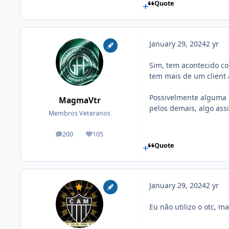
Quote
January 29, 2024
2 yr
Sim, tem acontecido co
tem mais de um client 
Possivelmente alguma p
MagmaVtr
pelos demais, algo ass
Membros Veteranos
200
105
posts
Reputation
Quote
January 29, 2024
2 yr
Eu não utilizo o otc, 