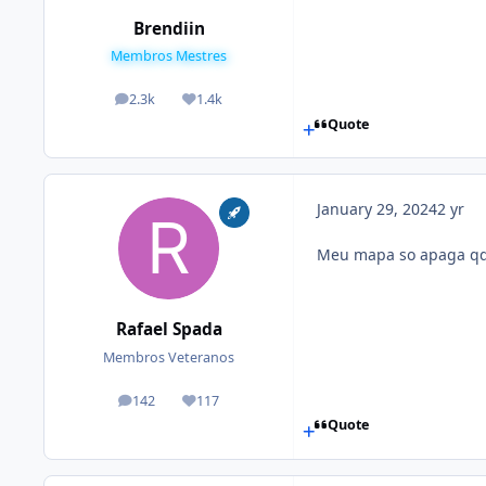
Brendiin
Membros Mestres
2.3k
1.4k
posts
Reputation
Quote
January 29, 2024
2 yr
Meu mapa so apaga qdo
Rafael Spada
Membros Veteranos
142
117
posts
Reputation
Quote