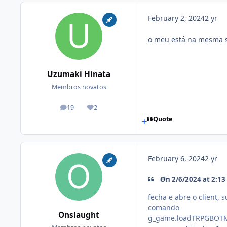
February 2, 2024
2 yr
o meu está na mesma s
Uzumaki Hinata
Membros novatos
19
2
posts
Reputation
Quote
February 6, 2024
2 yr
On 2/6/2024 at 2:1
fecha e abre o client, 
comando
Onslaught
g_game.loadTRPGBOT