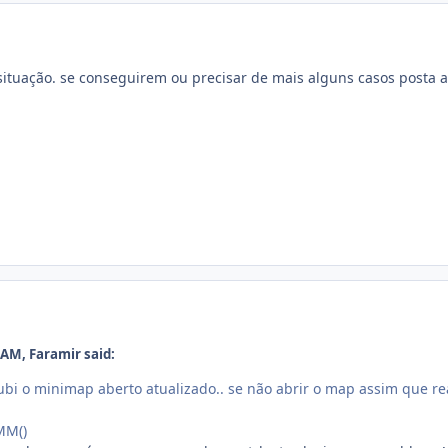
ituação. se conseguirem ou precisar de mais alguns casos posta 
3 AM,
Faramir
said:
subi o minimap aberto atualizado.. se não abrir o map assim que rea
MM()