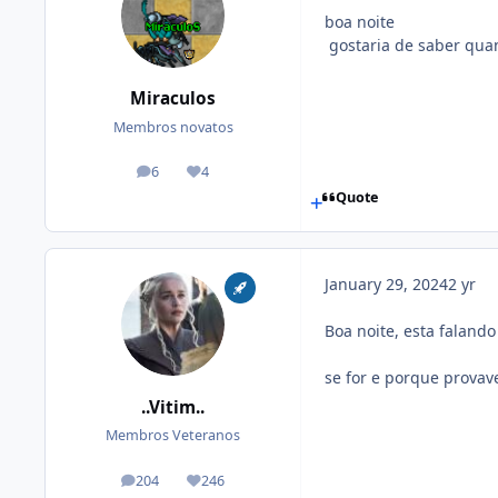
boa noite
gostaria de saber quan
Miraculos
Membros novatos
6
4
posts
Reputation
Quote
January 29, 2024
2 yr
Boa noite, esta faland
se for e porque provav
..Vitim..
Membros Veteranos
204
246
posts
Reputation