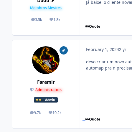
Dudu :P
Já baixei o cliente no
Membros Mestres
3.5k
1.8k
posts
Reputation
Quote
February 1, 2024
2 yr
devo criar um novo aut
automap pra n precisar
Faramir
Administrators
9.7k
10.2k
posts
Reputation
Quote