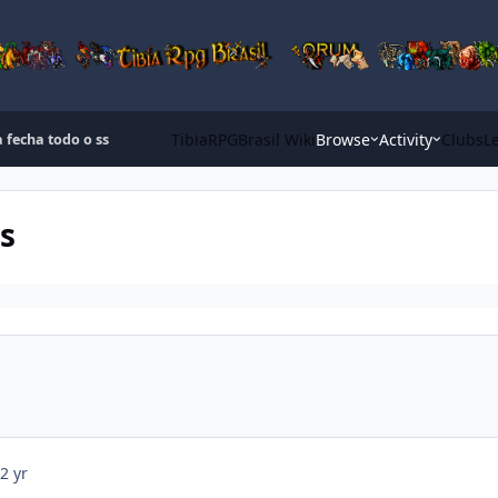
TibiaRPGBrasil Wiki
Browse
Activity
Clubs
L
 fecha todo o ss
s
2 yr