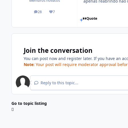
Membros novatos
apenas reabrindo não r
28
7
posts
Reputation
Quote
Join the conversation
You can post now and register later. If you have an ac
Note:
Your post will require moderator approval before 
Reply to this topic...
Go to topic listing