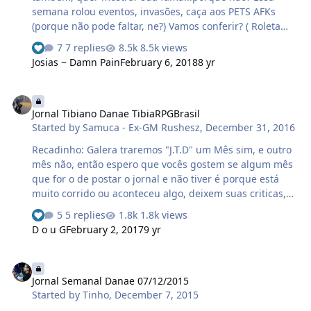
semana rolou eventos, invasões, caça aos PETS AFKs
(porque não pode faltar, ne?) Vamos conferir? ( Roleta
Russa, Carta Premiada e Racerrol) E pra fechar o evento,
7 replies
8.5k views
porque não uma generosa chuvinha preciosa? Teve
Josias ~ Damn Pain
February 6, 2018
8 yr
Super rift! E pra não sair da rotina, aquela conhecida
"CAÇA AOS PETs AFKs"! Dupla maligna na caça aos bots
Jornal Tibiano Danae TibiaRPGBrasil
19:28 GM Prodigio Danae [8]: 19:28 Jogador encontrado,
Jornal Tibiano Danae TibiaRPGBrasil
iniciando sistema anti-bot. Teve Boss! Azazel Olha quem
Started by
Samuca - Ex-GM Rushesz
,
December 31, 2016
veio para as câmaras? Danae não tem Pelegos? …
Recadinho: Galera traremos "J.T.D" um Mês sim, e outro
mês não, então espero que vocês gostem se algum mês
que for o de postar o jornal e não tiver é porque está
muito corrido ou aconteceu algo, deixem suas criticas,
sugestões e oque pode ser melhorado nos comentários.
5 replies
1.8k views
sentem-se na cadeira e "Vamooo Nesssa
D o u G
February 2, 2017
9 yr
Maaaluuuucooo" Eai galera batutas? vamos la,
aconteceram vários eventos,invasões, e doubles nesse
Jornal Semanal Danae 07/12/2015
nosso Mês de Janeiro, começamos o ano com pé direito
Jornal Semanal Danae 07/12/2015
vamos a algumas invasões que ocorreu nesse Mês:
Started by
Tinho
,
December 7, 2015
World Bosses e Azazel que invadiram o Servidor no mês
de Janeiro. Invasões da prisão de Roshamuul, não estava