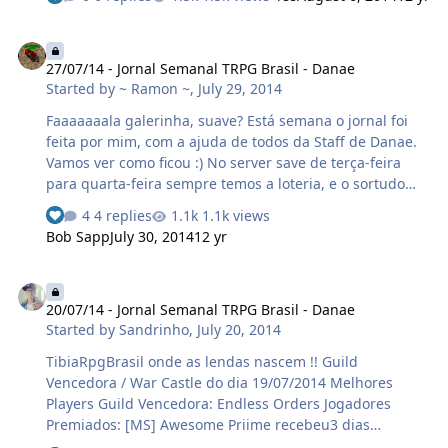
mais informações acesse - > Clique Aqui Posted 09 July
2014 - 06:14 PM Agora todas as falas do npc que
27/07/14 - Jornal Semanal TRPG Brasil - Danae
precisavam entrar com o nome do item para
27/07/14 - Jornal Semanal TRPG Brasil - Danae
confirmação foram remodeladas para que não seja mais
Started by
~ Ramon ~
,
July 29, 2014
necessário passar o nome do item, são elas: craft
tierLevel itemName será agora craft tierLevel salvage
Faaaaaaala galerinha, suave? Está semana o jornal foi
itemName será agora salvage reset itemName será
feita por mim, com a ajuda de todos da Staff de Danae.
agora reset O item como ante…
Vamos ver como ficou :) No server save de terça-feira
para quarta-feira sempre temos a loteria, e o sortudo
foi... Parabéns para mim o/ A semana continuo, e na
4 replies
1.1k views
sexta-feira, vários e vários monstros invadiram
Bob Sapp
July 30, 2014
12 yr
simultaneamente Enigma e Ice Island. O povoado de
Danae resistiu aos ataques e conseguiu derrotar todas
20/07/14 - Jornal Semanal TRPG Brasil - Danae
as criaturas abominantes Já no sábado, tivemos o
20/07/14 - Jornal Semanal TRPG Brasil - Danae
famoso e badalado Castle War. Onde novamente, a guild
Started by
Sandrinho
,
July 20, 2014
Endless Order o dominou. Veja abaixo: Parabéns a todos
vencedores e até sábado que vem !!! No …
TibiaRpgBrasil onde as lendas nascem !! Guild
Vencedora / War Castle do dia 19/07/2014 Melhores
Players Guild Vencedora: Endless Orders Jogadores
Premiados: [MS] Awesome Priime recebeu3 dias
manapool booster [ED] Wladmix Wzyciek recebeu uma