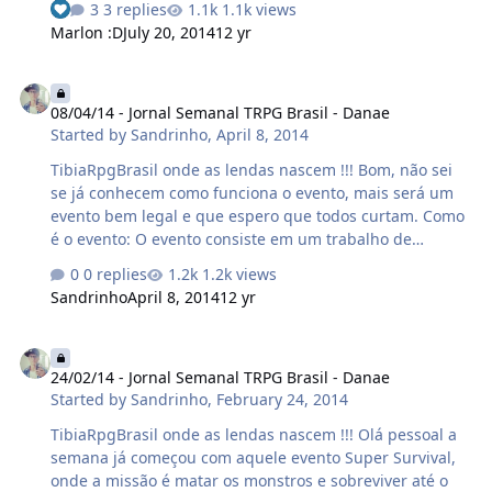
3 replies
1.1k views
pure energy e 50kk [RP] Oracle recebeu 3 dias autoloot
Marlon :D
July 20, 2014
12 yr
booster [EK] Whos That recebeu 3 dias autoloot booster
Para mais informações acesse - > Clique Aqui o SS você
08/04/14 - Jornal Semanal TRPG Brasil - Danae
colocava para upar ou ativava seu !manatran on ?
08/04/14 - Jornal Semanal TRPG Brasil - Danae
conseguiu sair ? upo muito level comenta ae pessoal
Started by
Sandrinho
,
April 8, 2014
com #EUFIZ e fala o que você fez para nós estamos
curiosos em saber ^^ (boatos que o melhor comentário
TibiaRpgBrasil onde as lendas nascem !!! Bom, não sei
vai ganhar 10kk). Aqui va…
se já conhecem como funciona o evento, mais será um
evento bem legal e que espero que todos curtam. Como
é o evento: O evento consiste em um trabalho de
equipe, e só assim vocês vão conseguir chegar Ã s
0 replies
1.2k views
waves mais longas! Super Survival, o que muda? A
Sandrinho
April 8, 2014
12 yr
principal mudança, é de que não tem restrição de
jogadores, ou sejá pode ir o servidor inteiro para o
24/02/14 - Jornal Semanal TRPG Brasil - Danae
event. Objetivo: Sobreviver ao maior número de waves
24/02/14 - Jornal Semanal TRPG Brasil - Danae
que conseguir. Localização: Será colocado um teleport
Started by
Sandrinho
,
February 24, 2014
no templo de enigma, no horário programado.
Premiação automática: Quando o jogador morrer na
TibiaRpgBrasil onde as lendas nascem !!! Olá pessoal a
arena, irá receber 30k em seu banco para cada wave
semana já começou com aquele evento Super Survival,
que s…
onde a missão é matar os monstros e sobreviver até o