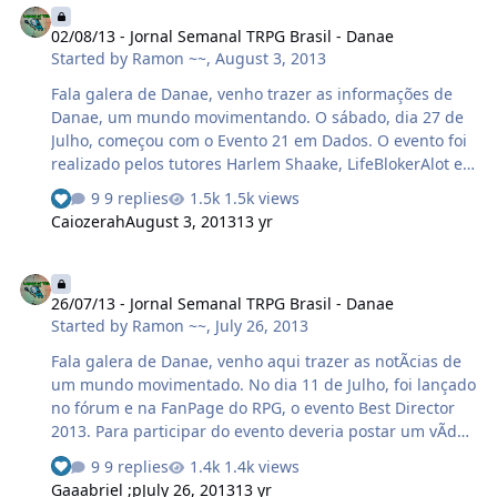
Magma Set Completo. Parabéns a guild e ao player
02/08/13 - Jornal Semanal TRPG Brasil - Danae
vencedor !!! Na segunda-feira foi anunciado o evento
Started by
Ramon ~~
,
August 3, 2013
Desvendando o Mistério. Onde os players deveriam
inventar uma história, para desvendar o que havia
Fala galera de Danae, venho trazer as informações de
ocorrido com os irmãos Mark e Paul, que haviam
Danae, um mundo movimentando. O sábado, dia 27 de
sumido.…
Julho, começou com o Evento 21 em Dados. O evento foi
realizado pelos tutores Harlem Shaake, LifeBlokerAlot e
Zjadacz Drayner. E pelo GM Flanax Danae. Evento foi
9 replies
1.5k views
organizado e os players gostaram, evento simples,
Caiozerah
August 3, 2013
13 yr
rápido e fácil. E os vencedores foram: MaximuS DamaGe
em 1º lugar levando 20kk. Sight Nare em 2º lugar
26/07/13 - Jornal Semanal TRPG Brasil - Danae
levando 10kk. PekenO DrUiD II em 3º levando 5kk.
26/07/13 - Jornal Semanal TRPG Brasil - Danae
Parabéns aos vencedores !!! O dia continuou e Ã s 17:00
Started by
Ramon ~~
,
July 26, 2013
começou o famoso Castle War, onde guilds disputam um
castelo com hunts exclusivas. A guild que defendia o
Fala galera de Danae, venho aqui trazer as notÃ­cias de
castelo era a gui…
um mundo movimentado. No dia 11 de Julho, foi lançado
no fórum e na FanPage do RPG, o evento Best Director
2013. Para participar do evento deveria postar um vÃ­deo
sobre o RPG. Poderia ser qualquer tipo de vÃ­deo, em
9 replies
1.4k views
uma war, upando, quests, etc. Muitos vÃ­deos foram
Gaaabriel ;p
July 26, 2013
13 yr