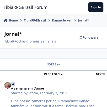
Jump to content
TibiaRPGBrasil Forum
Sign In
Home
TibiaRPGBrasil
Danae Server
Jornal*
Jornal*
Followers
TibiaRPGBrasil Jornais Semanais
SORT BY
PAGE 1 OF 3
NEXT
A semana em Danae
A semana em Danae
Started by
Storm
,
February 3, 2018
Olha nossas câmeras por aqui também!!!! Danae
também, quer mostrar sua fama...porque não? Essa