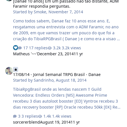
[Danae 10 anos] Em um passado não tão distante, ADM
um horário de jogo diferente. O Gamemaster sempre
Faramir respondia perguntas.
que presente irá anunciar o evento com [Olimpiadas],
Started by
Smoke
,
November 7, 2014
sinalizando q…
Como todos sabem, Danae faz 10 anos esse ano. E,
resgatamos uma entrevista com o ADM Faramir, no ano
de 2009, em que vamos trazer um pouco do que foi a
criação do TibiaRPGBrasil ( Danae ) e como era a visao do
administrador de um dos servidores mais antigos de
17 replies
3.2k views
tibia ainda em existência. São 10 anos de Danae, 10
Matheus '~~'
December 23, 2014
11 yr
anos de TibiaRPGBrasil, e vamos ver um pouquinho
disso tudo em entrevistas e respostas antigas do velho
17/08/14 - Jornal Semanal TRPG Brasil - Danae
GOD. Vamos as perguntas, que em um passado não tão
17/08/14 - Jornal Semanal TRPG Brasil - Danae
distante, foram respondidas pelo Administrador
Started by
Sandrinho
,
August 18, 2014
Faramir: As perguntas, foram reformuladas por mim,
para o maior entendimento de todos. Perguntas e
TibiaRpgBrasil onde as lendas nascem !! Guild
respostas, retiradas de entrevistas já feitas…
Vencedora: Endless Orders [MS] Awesome Priime
recebeu 3 dias autoloot booster [ED] Vyntrox recebeu 3
dias recovery booster [RP] Oracle recebeu 50kk [EK] Rev
erend recebeu 10 major crystalline token Player: Rev
3 replies
1.4k views
erend Titulo: Buy Legendary Item/Essence (40kk cada)
sorcererblend
August 19, 2014
11 yr
DANAE Clique aqui Dessa vez o Ramon perdeu a coroa