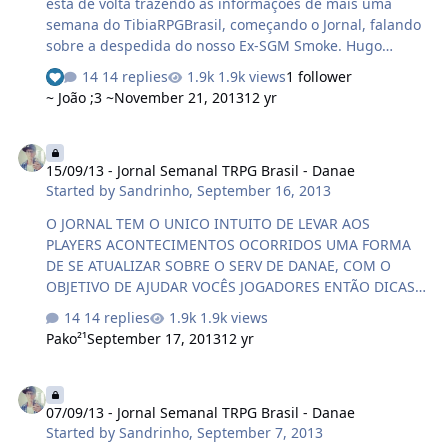
está de volta trazendo as informações de mais uma
semana do TibiaRPGBrasil, começando o Jornal, falando
sobre a despedida do nosso Ex-SGM Smoke. Hugo
Henrique (SGM Smoke), entrou na Staff no dia 28 de
14 replies
1.9k views
1 follower
Setembro de 2012, se tornou Senior tutor depois de 1
~ João ;3 ~
November 21, 2013
12 yr
mês e um pouquinho, no dia 03 de Novembro de 2012,
de novo no dia 28 (o.O), 1 mês e meio depois, ele virou
15/09/13 - Jornal Semanal TRPG Brasil - Danae
GM. Assim, numa disputa acirrada para saber quem iria
15/09/13 - Jornal Semanal TRPG Brasil - Danae
ser tornar o novo SGM de Citeron, no dia 03 (03
Started by
Sandrinho
,
September 16, 2013
também? o.O) de Abril ele virou SGM. Ele também foi o
único player que se tornou SGM nos 3 mundos
O JORNAL TEM O UNICO INTUITO DE LEVAR AOS
(Danae/Citeron/Orion), esse fato histórico ocorreu no dia
PLAYERS ACONTECIMENTOS OCORRIDOS UMA FORMA
03 d…
DE SE ATUALIZAR SOBRE O SERV DE DANAE, COM O
OBJETIVO DE AJUDAR VOCÊS JOGADORES ENTÃO DICAS
CRITICAS E SUGESTÕES SÃO SEMPRE BEM VINDA AGORA
14 replies
1.9k views
BOA LEITURA ^^ QUER PARTICIPAR DO JORNAL ? ENTRE
Pako²¹
September 17, 2013
12 yr
EM CONTATO PVT NO FORUM LEMBRANDO QUE PODE
GANHAR BENEFICIOS COLABORANDO COM NOSSA
07/09/13 - Jornal Semanal TRPG Brasil - Danae
EQUIPE xD Race Roll preciso falar algo simplesmente
07/09/13 - Jornal Semanal TRPG Brasil - Danae
emocionante aquele que tem mais sorte vence
Started by
Sandrinho
,
September 7, 2013
sempre(ava) No dia 10 de Setembro O Grande Sandrinho