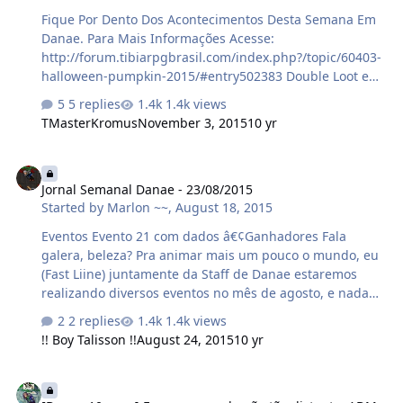
Fique Por Dento Dos Acontecimentos Desta Semana Em
Danae. Para Mais Informações Acesse:
http://forum.tibiarpgbrasil.com/index.php?/topic/60403-
halloween-pumpkin-2015/#entry502383 Double Loot e
Mining. Promoção Especial do Sea Dog. Caster War.
5 replies
1.4k views
Coliseum. Ghazbaran. Bane Lord. Correções De Bugs
TMasterKromus
November 3, 2015
10 yr
Créditos: Tsunade. SGM Rulex Danae. MaisOuMenos
Stoker. Bad Duust.
Jornal Semanal Danae - 23/08/2015
Jornal Semanal Danae - 23/08/2015
Started by
Marlon ~~
,
August 18, 2015
Eventos Evento 21 com dados â€¢Ganhadores Fala
galera, beleza? Pra animar mais um pouco o mundo, eu
(Fast Liine) juntamente da Staff de Danae estaremos
realizando diversos eventos no mês de agosto, e nada
melhor do que começarmos com um evento bem
2 replies
1.4k views
competitivo :D O evento terá duração de
!! Boy Talisson !!
August 24, 2015
10 yr
aproximadamente uma semana, os eventos que
ocorrerão durante a semana serão aleatórios, e em
[Danae 10 anos] Em um passado não tão distante, ADM Faramir re
horários aleatórios, afim de dar chance a todos que tem