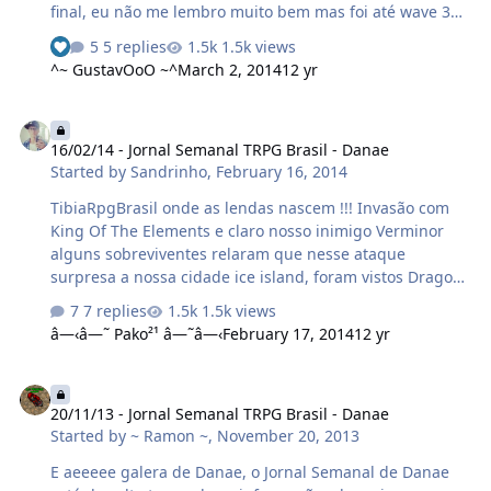
final, eu não me lembro muito bem mas foi até wave 34+
(Na verdade eu morri por isso não sei até qual foi kk mas
5 replies
1.5k views
beleza) enfim foi um estimulante para a semana. E no
^~ GustavOoO ~^
March 2, 2014
12 yr
outro dia teve o nosso maravilhoso coliseu também com
o evento sobrevivência (adivinha o que eles tinha que
16/02/14 - Jornal Semanal TRPG Brasil - Danae
fazer ? ) NPC Donald, irá preparar receitas especiais,
16/02/14 - Jornal Semanal TRPG Brasil - Danae
inicialmente nem todos os ingredientes são possiveis
Started by
Sandrinho
,
February 16, 2014
serem coletados portanto em breve o npc irá vender as
comidas especiais por dinheiro também. …
TibiaRpgBrasil onde as lendas nascem !!! Invasão com
King Of The Elements e claro nosso inimigo Verminor
alguns sobreviventes relaram que nesse ataque
surpresa a nossa cidade ice island, foram vistos Dragon
Lord,Hydra,Frost Dragon entre outros monstros que
7 replies
1.5k views
surgiram das trevas para extinguir nossa raça,
â—‹â—˜ Pako²¹ â—˜â—‹
February 17, 2014
12 yr
felizmente os bravos guerreiros conseguiram evitar uma
grande destruição. Mesmo assim algumas mortes foram
20/11/13 - Jornal Semanal TRPG Brasil - Danae
inevitável... No dia 11/02/14 o Coliseu tremeu o nosso
20/11/13 - Jornal Semanal TRPG Brasil - Danae
velho,mas épico Evento Sobrevivência com um prêmio
Started by
~ Ramon ~
,
November 20, 2013
que eu diria que consegue pagar a minha conta de luz
fácil, fácil. Apenas 50kk para o mais forte guerreiro é
E aeeeee galera de Danae, o Jornal Semanal de Danae
claro que (knight leva uma vanta…