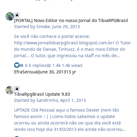
postados ao longo do tempo, mais apenas 3 levariam o
prêmio, que era: 1º lugar: 100kk + 1 item de supremacia
[PORTAL] Novo Editor no nosso Jornal do TibiaRPGBrasil
2º lugar: 40kk 3º lugar: 20kk Os 3 melhores vÃ­deos foram
[PORTAL] Novo Editor no nosso Jornal do TibiaRPGBrasil
escolhidos, e os vencedores foram: Zjadacz Drayner em
Started by
Smoke
,
June 29, 2013
1º Lugar. Leon Maverick em 2º Lugar. Fallashion Shian
em 3º Lugar. Ai vai uma SS do Zjadacz Drayner q…
Se você não conhece o portal acesse:
http://www.jornaltibiarpgbrasil.blogspot.com.br/ O Tutor
do mundo de Danae, Tinhusz, é o mais novo Editor do
Jornal... O tutor, que ingressou na staff no mês de
setembro de 2012, para ser mais exato dia 09/09/2012, é
6 replies
1.4k views
o novo editor do Jornal TibiaRPGBrasil. "Desde minha
EfraSensual
June 30, 2013
13 yr
entrada na staff eu venho dando meu sangue e me
esforçando muito para passar um pouco da minha
TibiaRpgBrasil Update 9.83
sabedoria no servidor para os players mais novos e mais
TibiaRpgBrasil Update 9.83
antigos e também para meus companheiros de staff.
Started by
Sandrinho
,
April 1, 2013
Ultimamente não tenho tido muito tempo para ajudar a
equipe in game, portanto eu previ que se não posso
UPTADE Olá Pessoal aqui o famoso Dexter (nem tão
estar 100% com os players e meus companheiros in
famoso assim :-| ) como todos sabemos o update
game, posso…
ocorreu ou ainda ocorrerá não sei que dia você está
lendo isso hoje dia 31/03/2013 ele ainda não ocorreu
mais será inevidatavel estou nesse serve desde quando