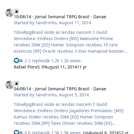
haha vencedor foi o XxVnancioXx com o número
10/08/14 - Jornal Semanal TRPG Brasil - Danae
sorteado: 8 6 3 1 Ganhou o total de 59400000 gps 09:00
10/08/14 - Jornal Semanal TRPG Brasil - Danae
Uma criatura maligna está nascendo em Abrohos !
Started by
Sandrinho
,
August 11, 2014
Cuidado ! Ghazbaran 15/08/2014 09:25 Loot of a
ghazbaran: 3 assassin stars, 5 onyx arrows, 11 demon
TibiaRpgBrasil onde as lendas nascem !! Guild
horns, demo…
Vencedora: Endless Orders [MS] Awesome Priime
recebeu 50kk [ED] Homer Siimpson recebeu 10 rare
essences [RP] Oracle recebeu 3 dias manapool booster
[EK] Bob Sapp recebeu 50kk Player: Vira Lataa Titulo: Sell
2 replies
1.2k views
itens Para knights Item / You see the {rare} epiphany +7
Rafael FloreS :P
August 11, 2014
11 yr
(Atk:61, Def:37 +3). It can only be wielded properly by
players of level 140 or higher. It weighs 67.00 oz.
04/08/14 - Jornal Semanal TRPG Brasil - Danae
Atributos adicionais: Extra attack +11 Extra defense +2
04/08/14 - Jornal Semanal TRPG Brasil - Danae
Mana +2% You see a {rare} fireborn giant armor +6
Started by
Sandrinho
,
August 5, 2014
(Arm:18, sword fighting +2, protection fire +5%, ice -5%).
It can only be wielded properly by kni…
TibiaRpgBrasil onde as lendas nascem !! Guild
Vencedora: Endless Orders Jogadores Premiados: [MS]
Kamus Stoker recebeu 50kk [ED] Homer Siimpson
recebeu 50kk [RP] Tales Olivier recebeu 50kk [EK]
MycaelZiitoH Br recebeu 3 dias recovery booster Para
6 replies
1.5k views
rss
August 6, 2014
12 yr