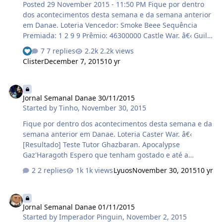
Posted 29 November 2015 - 11:50 PM Fique por dentro
presente em todas mais a que eu f…
dos acontecimentos desta semana e da semana anterior
em Danae. Loteria Vencedor: Smoke Beee Sequência
Premiada: 1 2 9 9 Prêmio: 46300000 Castle War. â€‹ Guild
Vencedora: Endless Orders Players Premiados: [MS]
7 replies
2.2k views
SoLeDaR Stoker recebeu 10 rare essences [ED] Vyntrox
Clister
December 7, 2015
10 yr
recebeu 3 dias recovery booster [RP] Snapp recebeu
20kk [EK] Arieszwar recebeu 20kk First Pet Witchdoctor
Jornal Semanal Danae 30/11/2015
lv. 400 Mês de Eventos Raceroll [Equipe] Promoções
Jornal Semanal Danae 30/11/2015
Agendamento dos Doubles Com a morte do temido
Started by
Tinho
,
November 30, 2015
Balghordan, ambos o…
Fique por dentro dos acontecimentos desta semana e da
semana anterior em Danae. Loteria Caster War. â€‹
[Resultado] Teste Tutor Ghazbaran. Apocalypse
Gaz'Haragoth Espero que tenham gostado e até a
próxima semana!!! Créditos: Fast Liine (Novo Editor do
2 replies
1k views
Lyuos
November 30, 2015
10 yr
Jornal Semanal - Danae) Tsunade-Vitim (Antigo editor do
Jornal Semanal-Screenshots) GM Smoke Danae
Jornal Semanal Danae 01/11/2015
(Screenshot's) Lyuos (Screenshot's)
Jornal Semanal Danae 01/11/2015
Started by
Imperador Pinguin
,
November 2, 2015