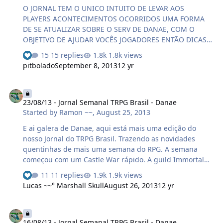
(Druidastico) foi até a Wrath Of Emperor enfrentar os
O JORNAL TEM O UNICO INTUITO DE LEVAR AOS
bosses e pegar a recompensa !!. Bom parece que não
PLAYERS ACONTECIMENTOS OCORRIDOS UMA FORMA
deu mt certo nesse dia hehe' E mesmo dep…
DE SE ATUALIZAR SOBRE O SERV DE DANAE, COM O
OBJETIVO DE AJUDAR VOCÊS JOGADORES ENTÃO DICAS
CRITICAS E SUGESTÕES SÃO SEMPRE BEM VINDA AGORA
15 replies
1.8k views
BOA LEITURA ^^ QUER PARTICIPAR DO JORNAL ? ENTRE
pitbolado
September 8, 2013
12 yr
EM CONTATO PVT NO FORUM LEMBRANDO QUE PODE
GANHAR BENEFICIOS COLABORANDO COM NOSSA
23/08/13 - Jornal Semanal TRPG Brasil - Danae
EQUIPE xD Como Funciona? É um evento simples, terá
23/08/13 - Jornal Semanal TRPG Brasil - Danae
que rodar o dado 4 vezes, sendo que a 1ª é somada com
Started by
Ramon ~~
,
August 25, 2013
a 2ª multiplicado com a terceira e dividido pela 4ª.
Exemplo: 4+5x1/3=3 Local: Local: RaceRoll Horário:
E ai galera de Danae, aqui está mais uma edição do
Agora, os 20 primeiros que chegarem pegaram seu
nosso Jornal do TRPG Brasil. Trazendo as novidades
lugar. Premiação: 1º Lugar: 10…
quentinhas de mais uma semana do RPG. A semana
começou com um Castle War rápido. A guild Immortal
Technique não defendeu o Castelo, e em menos de 15
11 replies
1.9k views
minutos a guild Insane o dominou.
Lucas ~~° Marshall Skull
August 26, 2013
12 yr
http://imageshack.us/photo/my-images/196/wz83.png/]
[/url] O vencedor foi Voltrix, que ganhou uma Pure
16/08/13 - Jornal Semanal TRPG Brasil - Danae
Energy e 5kk. Parabéns a guild e ao Voltrix ! No
16/08/13 - Jornal Semanal TRPG Brasil - Danae
domingo, a tarde começou com a 2ª Liga Internacional