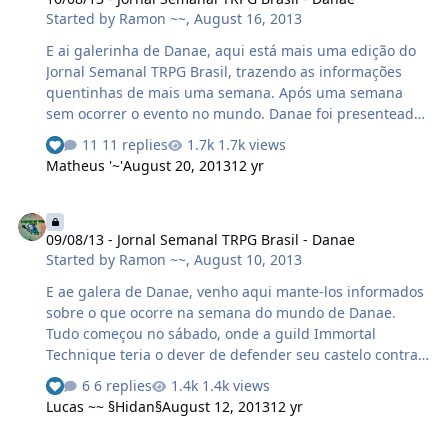
Started by
Ramon ~~
,
August 16, 2013
de Futebol em Danae. O evento começou as 14:00, quase
todos jogos foram vencidos por 6x0. Depois de 30
E ai galerinha de Danae, aqui está mais uma edição do
minutos de evento, os vencedores foram dec…
Jornal Semanal TRPG Brasil, trazendo as informações
quentinhas de mais uma semana. Após uma semana
sem ocorrer o evento no mundo. Danae foi presenteada,
com mais de 1 hora de Coliseum. O evento começou Ã s
11 replies
1.7k views
15:05 e terminou Ã s 16:05, onde contou com a presença
Matheus '~'
August 20, 2013
12 yr
de uma boa massa de jogadores do mundo. É isso ai
galera, parabéns a todos pela XP ganha. Logo após
09/08/13 - Jornal Semanal TRPG Brasil - Danae
acabar o Super Coliseum, o movimentado Castle War
09/08/13 - Jornal Semanal TRPG Brasil - Danae
começou. As principais guilds que estavam lutando pelo
Started by
Ramon ~~
,
August 10, 2013
Castle eram essas: Immortal Technique (que defendia o
Castle), Spartans e BaNaNaS Returns (que tentavam
E ae galera de Danae, venho aqui mante-los informados
dominar). Mais a Immortal Techni…
sobre o que ocorre na semana do mundo de Danae.
Tudo começou no sábado, onde a guild Immortal
Technique teria o dever de defender seu castelo contra
as forças inimigas. Depois de um tempo, a dura batalha
6 replies
1.4k views
foi vencida pela guild Immortal Technique que
Lucas ~~ §Hidan§
August 12, 2013
12 yr
conseguiu segurar o castelo por mais 1 semana. E o
maior pontuador foi Pedrinho Moreno, levando um
02/08/13 - Jornal Semanal TRPG Brasil - Danae